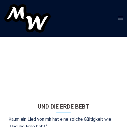
Zum
Inhalt
springen
Men
ums
UND DIE ERDE BEBT
Kaum ein Lied von mir hat eine solche Gültigkeit wie
„Und die Erde bebt“