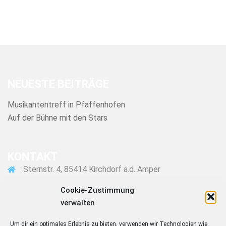
NEUESTE BEITRÄGE
Musikantentreff in Pfaffenhofen
Auf der Bühne mit den Stars
KONTAKT
Sternstr. 4, 85414 Kirchdorf a.d. Amper
08166 1607
Cookie-Zustimmung
verwalten
martin@wagner-gottwald.de
Um dir ein optimales Erlebnis zu bieten, verwenden wir Technologien wie