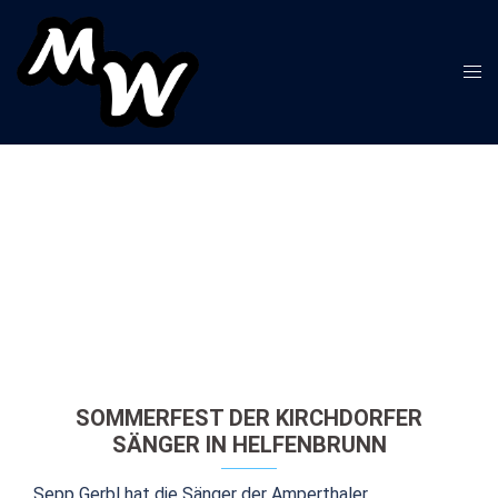
Zum
Inhalt
springen
Men
ums
SOMMERFEST DER KIRCHDORFER
SÄNGER IN HELFENBRUNN
Sepp Gerbl hat die Sänger der Amperthaler