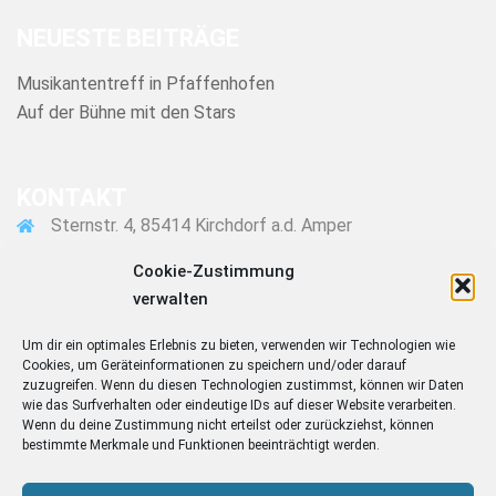
NEUESTE BEITRÄGE
Musikantentreff in Pfaffenhofen
Auf der Bühne mit den Stars
KONTAKT
Sternstr. 4, 85414 Kirchdorf a.d. Amper
08166 1607
Cookie-Zustimmung
verwalten
martin@wagner-gottwald.de
Um dir ein optimales Erlebnis zu bieten, verwenden wir Technologien wie
Cookies, um Geräteinformationen zu speichern und/oder darauf
INFORMATIONEN
zuzugreifen. Wenn du diesen Technologien zustimmst, können wir Daten
wie das Surfverhalten oder eindeutige IDs auf dieser Website verarbeiten.
Wenn du deine Zustimmung nicht erteilst oder zurückziehst, können
Impressum
bestimmte Merkmale und Funktionen beeinträchtigt werden.
Datenschutz
Cookie-Richtlinie (EU)